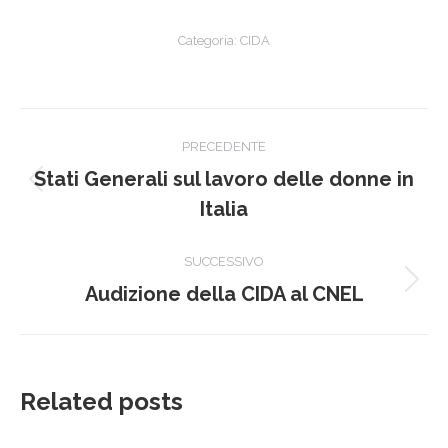
Categoria:
CIDA
Naviga
PRECEDENTE
tra
Stati Generali sul lavoro delle donne in
Post
i
Italia
precedente:
post
SUCCESSIVO
Prossimo
Audizione della CIDA al CNEL
post:
Related posts