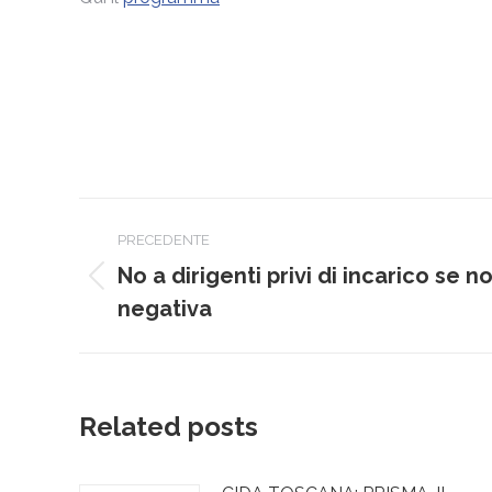
Naviga
PRECEDENTE
tra
No a dirigenti privi di incarico se 
Post
i
negativa
precedente:
post
Related posts