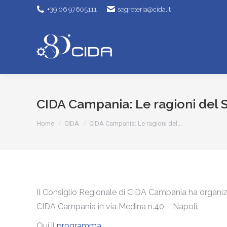
+39 06 97605111
segreteria@cida.it
CIDA Campania: Le ragioni del 
Tu sei qui:
Home
CIDA
CIDA Campania: Le ragioni del…
Il Consiglio Regionale di CIDA Campania ha organiz
CIDA Campania in via Medina n.40 – Napoli.
Qui il
programma