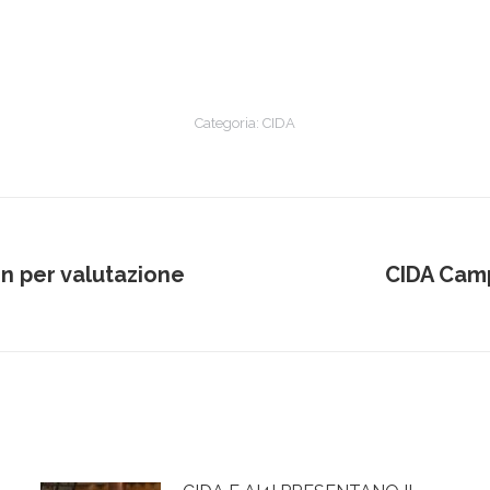
Categoria:
CIDA
non per valutazione
CIDA Camp
Prossimo
post: