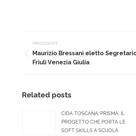
Naviga
PRECEDENTE
tra
Maurizio Bressani eletto Segretari
Post
i
Friuli Venezia Giulia
precedente:
post
Related posts
CIDA TOSCANA: PRISMA, IL
PROGETTO CHE PORTA LE
SOFT SKILLS A SCUOLA