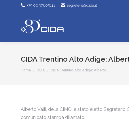
+39 06 97605111
segreteria@cida.it
CIDA Trentino Alto Adige: Alber
Tu sei qui:
Home
CIDA
CIDA Trentino Alto Adige: Alberto…
Alberto Valli, della CIMO, è stato eletto Segretario
comunicato stampa diramato.