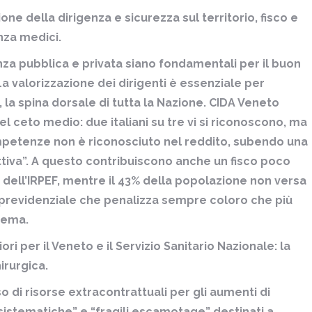
ne della dirigenza e sicurezza sul territorio, fisco e
nza medici.
za pubblica e privata siano fondamentali per il buon
a valorizzazione dei dirigenti è essenziale per
 la spina dorsale di tutta la Nazione. CIDA Veneto
el ceto medio: due italiani su tre vi si riconoscono, ma
ompetenze non è riconosciuto nel reddito, subendo una
iva”. A questo contribuiscono anche un fisco poco
% dell’IRPEF, mentre il 43% della popolazione non versa
a previdenziale che penalizza sempre coloro che più
tema.
ori per il Veneto e il Servizio Sanitario Nazionale: la
irurgica.
 di risorse extracontrattuali per gli aumenti di
asistematiche” e “fragili escamotage” destinati a