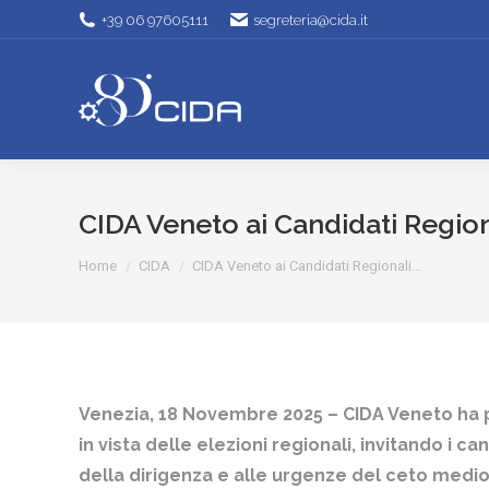
+39 06 97605111
segreteria@cida.it
CIDA Veneto ai Candidati Region
Tu sei qui:
Home
CIDA
CIDA Veneto ai Candidati Regionali…
Venezia, 18 Novembre 2025 – CIDA Veneto ha
in vista delle elezioni regionali, invitando i 
della dirigenza e alle urgenze del ceto medio