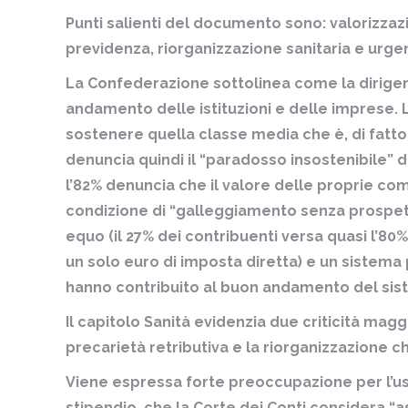
Punti salienti del documento sono: valorizzazio
previdenza, riorganizzazione sanitaria e urge
La Confederazione sottolinea come la dirigen
andamento delle istituzioni e delle imprese. L
sostenere quella classe media che è, di fatto,
denuncia quindi il “paradosso insostenibile” d
l’82% denuncia che il valore delle proprie c
condizione di “galleggiamento senza prospett
equo (il 27% dei contribuenti versa quasi l’80
un solo euro di imposta diretta) e un sistem
hanno contribuito al buon andamento del sis
Il capitolo Sanità evidenzia due criticità maggi
precarietà retributiva e la riorganizzazione ch
Viene espressa forte preoccupazione per l’uso
stipendio, che la Corte dei Conti considera “