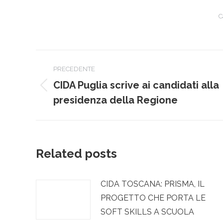
C
Naviga
PRECEDENTE
tra
CIDA Puglia scrive ai candidati alla
Post
i
presidenza della Regione
precedente:
post
Related posts
CIDA TOSCANA: PRISMA, IL
PROGETTO CHE PORTA LE
SOFT SKILLS A SCUOLA