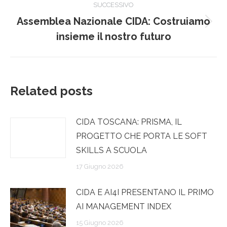
SUCCESSIVO
post
Assemblea Nazionale CIDA: Costruiamo
Prossimo
insieme il nostro futuro
post:
Related posts
CIDA TOSCANA: PRISMA, IL
PROGETTO CHE PORTA LE SOFT
SKILLS A SCUOLA
17 Giugno 2026
CIDA E AI4I PRESENTANO IL PRIMO
AI MANAGEMENT INDEX
15 Giugno 2026