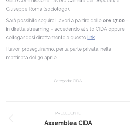
Galli (Commissione Lavoro Camera dei Deputati) e
Giuseppe Roma (sociologo).
Sarà possibile seguire i lavori a partire dalle
ore 17.00
–
in diretta streaming – accedendo al sito CIDA oppure
collegandosi direttamente a questo
link
I lavori proseguiranno, per la parte privata, nella
mattinata del 30 aprile.
Categoria:
CIDA
Naviga
PRECEDENTE
tra
Post
Assemblea CIDA
precedente:
i