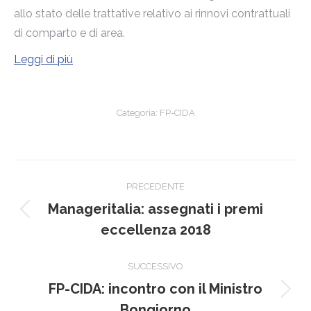
allo stato delle trattative relativo ai rinnovi contrattuali
di comparto e di area.
Leggi di più
Categoria:
FP-CIDA
Naviga
PRECEDENTE
tra
Manageritalia: assegnati i premi
Post
i
eccellenza 2018
precedente:
post
SUCCESSIVO
FP-CIDA: incontro con il Ministro
Prossimo
Bongiorno