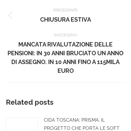
Naviga
PRECEDENTE
tra
Post
CHIUSURA ESTIVA
precedente:
i
SUCCESSIVO
post
MANCATA RIVALUTAZIONE DELLE
PENSIONI: IN 30 ANNI BRUCIATO UN ANNO
Prossimo
DI ASSEGNO. IN 10 ANNI FINO A 115MILA
post:
EURO
Related posts
CIDA TOSCANA: PRISMA, IL
PROGETTO CHE PORTA LE SOFT