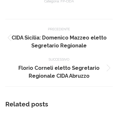
Categoria:
FP-CIDA
Naviga
PRECEDENTE
tra
CIDA Sicilia: Domenico Mazzeo eletto
Post
i
Segretario Regionale
precedente:
post
SUCCESSIVO
Florio Corneli eletto Segretario
Prossimo
Regionale CIDA Abruzzo
post:
Related posts