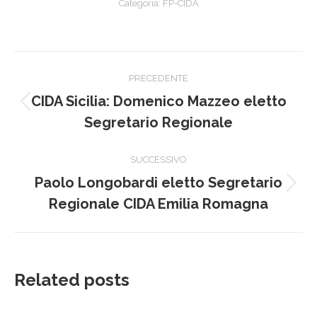
Categoria:
FP-CIDA
Naviga
PRECEDENTE
tra
CIDA Sicilia: Domenico Mazzeo eletto
Post
i
Segretario Regionale
precedente:
post
SUCCESSIVO
Paolo Longobardi eletto Segretario
Prossimo
Regionale CIDA Emilia Romagna
post:
Related posts