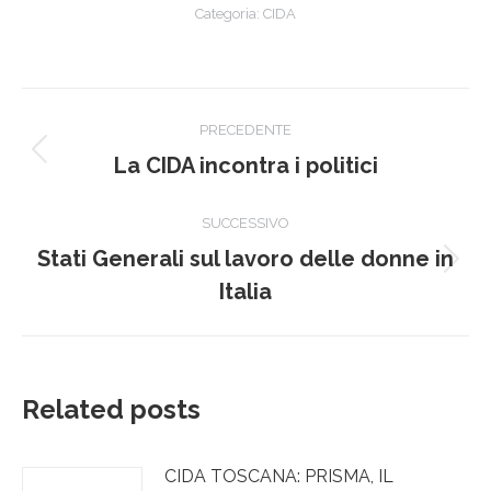
Categoria:
CIDA
Naviga
PRECEDENTE
tra
Post
La CIDA incontra i politici
precedente:
i
SUCCESSIVO
post
Stati Generali sul lavoro delle donne in
Prossimo
Italia
post:
Related posts
CIDA TOSCANA: PRISMA, IL