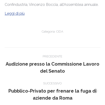
Confindustria, Vincenzo Boccia, all’Assemblea annuale.
Leggi di più
Categoria:
CIDA
Naviga
PRECEDENTE
tra
Audizione presso la Commissione Lavoro
Post
i
del Senato
precedente:
post
SUCCESSIVO
Pubblico-Privato per frenare la fuga di
Prossimo
aziende da Roma
post: