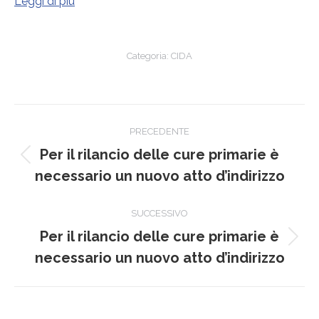
Leggi di più
Categoria:
CIDA
Naviga
PRECEDENTE
tra
Per il rilancio delle cure primarie è
Post
i
necessario un nuovo atto d’indirizzo
precedente:
post
SUCCESSIVO
Per il rilancio delle cure primarie è
Prossimo
necessario un nuovo atto d’indirizzo
post: