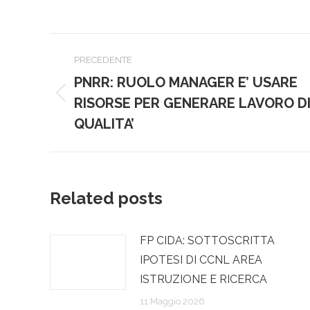
Naviga
PRECEDENTE
tra
PNRR: RUOLO MANAGER E’ USARE
Post
i
RISORSE PER GENERARE LAVORO D
precedente:
QUALITA’
post
Related posts
FP CIDA: SOTTOSCRITTA
IPOTESI DI CCNL AREA
ISTRUZIONE E RICERCA
11 Maggio 2026