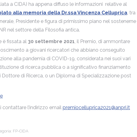
liata a CIDA) ha appena diffuso le informazioni relative al
lato alla memoria della Dr.ssa Vincenza Celluprica
, tra
enerale, Presidente e figura di primissimo piano nel sostenerne
NR nel settore della Filosofia antica.
 è fissata al
30 settembre 2021
, il Premio, di ammontare
onoscimento a giovani ricercatori che abbiano conseguito
relazione alla pandemia di COVID-19, considerata nei suoi vari
stituzione di ricerca pubblica o a significativo finanziamento
i Dottore di Ricerca, o un Diploma di Specializzazione post
ne
 contattare l’indirizzo email
premiocelluprica2021@anpri.it
egoria:
FP-CIDA