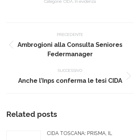
Categorie:
CIDA
,
In evidenza
Naviga
PRECEDENTE
tra
Ambrogioni alla Consulta Seniores
Post
i
Federmanager
precedente:
post
SUCCESSIVO
Prossimo
Anche l’Inps conferma le tesi CIDA
post:
Related posts
CIDA TOSCANA: PRISMA, IL