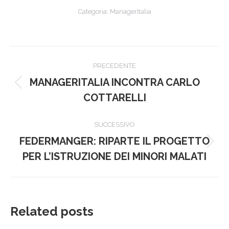
Categoria:
ManagerItalia
Naviga
PRECEDENTE
tra
MANAGERITALIA INCONTRA CARLO
Post
i
COTTARELLI
precedente:
post
SUCCESSIVO
FEDERMANGER: RIPARTE IL PROGETTO
Prossimo
PER L’ISTRUZIONE DEI MINORI MALATI
post:
Related posts