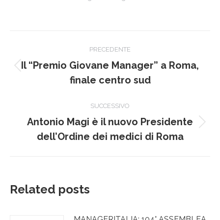
Naviga
PRECEDENTE
tra
Il “Premio Giovane Manager” a Roma,
Post
i
finale centro sud
precedente:
post
SUCCESSIVO
Antonio Magi è il nuovo Presidente
Prossimo
dell’Ordine dei medici di Roma
post:
Related posts
MANAGERITALIA: 104° ASSEMBLEA