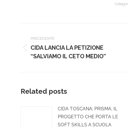
Categor
Naviga
tra
PRECEDENTE
CIDA LANCIA LA PETIZIONE
Post
i
“SALVIAMO IL CETO MEDIO”
precedente:
post
Related posts
CIDA TOSCANA: PRISMA, IL
PROGETTO CHE PORTA LE
SOFT SKILLS A SCUOLA