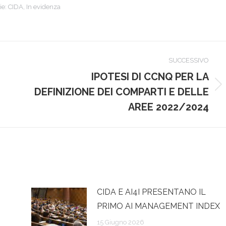
ie:
CIDA
,
In evidenza
SUCCESSIVO
IPOTESI DI CCNQ PER LA
Prossimo
DEFINIZIONE DEI COMPARTI E DELLE
post:
AREE 2022/2024
CIDA E AI4I PRESENTANO IL
PRIMO AI MANAGEMENT INDEX
15 Giugno 2026