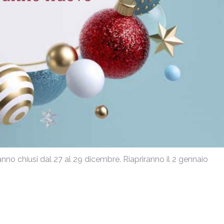
aranno chiusi dal 27 al 29 dicembre. Riapriranno il 2 gennaio