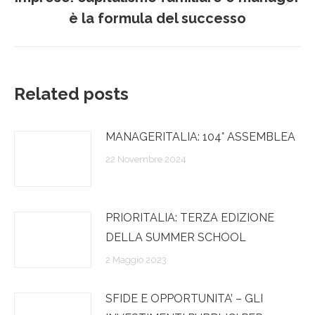
Prossimo
è la formula del successo
post:
Related posts
MANAGERITALIA: 104° ASSEMBLEA
22 Novembre 2024
PRIORITALIA: TERZA EDIZIONE
DELLA SUMMER SCHOOL
2 Maggio 2023
SFIDE E OPPORTUNITA’ – GLI