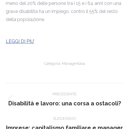
meno del 20% delle persone tra i 15 e i 64 anni con una
grave disabilità ha un impiego, contro il 55% del resto
della popolazione.
LEGGI DI PIU’
Categoria:
ManagerItalia
Naviga
PRECEDENTE
tra
Post
Disabilità e lavoro: una corsa a ostacoli?
precedente:
i
SUCCESSIVO
post
Imprese: capitalismo familiare e manager