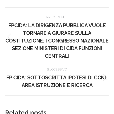
Naviga
PRECEDENTE
tra
FPCIDA: LA DIRIGENZA PUBBLICA VUOLE
i
TORNARE A GIURARE SULLA
Post
COSTITUZIONE: I CONGRESSO NAZIONALE
post
precedente:
SEZIONE MINISTERI DI CIDA FUNZIONI
CENTRALI
SUCCESSIVO
FP CIDA: SOTTOSCRITTA IPOTESI DI CCNL
Prossimo
AREA ISTRUZIONE E RICERCA
post:
Related posts