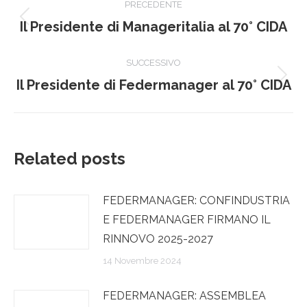
PRECEDENTE
tra
Post
Il Presidente di Manageritalia al 70° CIDA
precedente:
i
SUCCESSIVO
post
Prossimo
Il Presidente di Federmanager al 70° CIDA
post:
Related posts
FEDERMANAGER: CONFINDUSTRIA
E FEDERMANAGER FIRMANO IL
RINNOVO 2025-2027
14 Novembre 2024
FEDERMANAGER: ASSEMBLEA