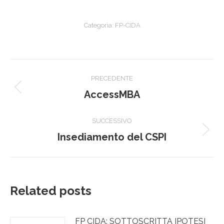
Categoria:
FP-CIDA
Naviga
PRECEDENTE
tra
Post
AccessMBA
precedente:
i
SUCCESSIVO
post
Prossimo
Insediamento del CSPI
post:
Related posts
FP CIDA: SOTTOSCRITTA IPOTESI