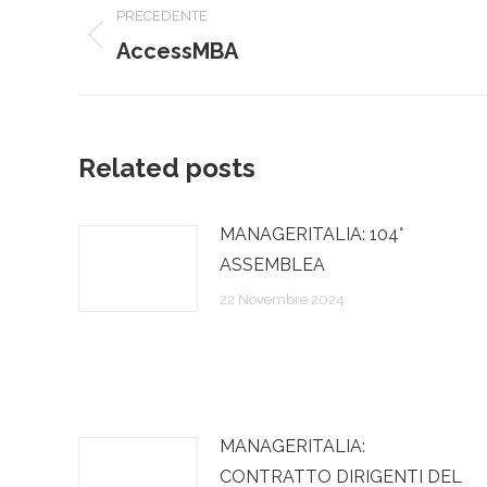
PRECEDENTE
tra
Post
AccessMBA
precedente:
i
post
Related posts
MANAGERITALIA: 104°
ASSEMBLEA
22 Novembre 2024
MANAGERITALIA:
CONTRATTO DIRIGENTI DEL