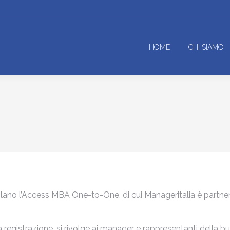
HOME
CHI SIAMO
Milano l’Access MBA One-to-One, di cui Manageritalia è partne
 registrazione, si rivolge ai manager e rappresentanti della bu