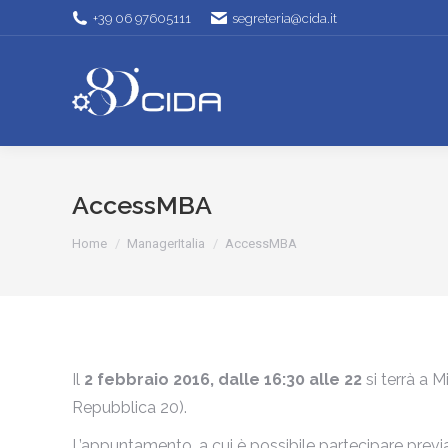
+39 06 97605111
segreteria@cida.it
AccessMBA
Tu sei qui:
Home
ManagerItalia
AccessMBA
Il
2 febbraio 2016, dalle 16:30 alle 22
si terrà a 
Repubblica 20).
L’appuntamento, a cui è possibile partecipare previa