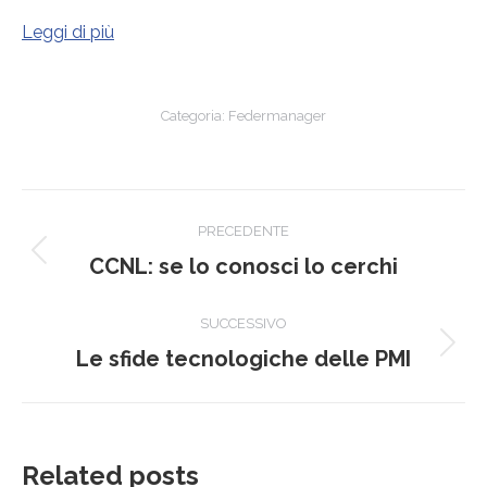
Leggi di più
Categoria:
Federmanager
Naviga
PRECEDENTE
tra
Post
CCNL: se lo conosci lo cerchi
precedente:
i
SUCCESSIVO
post
Prossimo
Le sfide tecnologiche delle PMI
post:
Related posts