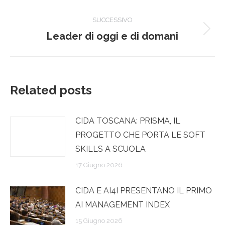
post
SUCCESSIVO
Prossimo
Leader di oggi e di domani
post:
Related posts
CIDA TOSCANA: PRISMA, IL
PROGETTO CHE PORTA LE SOFT
SKILLS A SCUOLA
17 Giugno 2026
CIDA E AI4I PRESENTANO IL PRIMO
AI MANAGEMENT INDEX
15 Giugno 2026