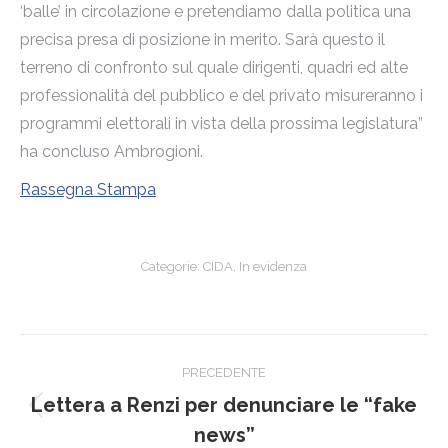
‘balle’ in circolazione e pretendiamo dalla politica una
precisa presa di posizione in merito. Sarà questo il
terreno di confronto sul quale dirigenti, quadri ed alte
professionalità del pubblico e del privato misureranno i
programmi elettorali in vista della prossima legislatura”
ha concluso Ambrogioni.
Rassegna Stampa
Categorie:
CIDA
,
In evidenza
Naviga
PRECEDENTE
tra
Lettera a Renzi per denunciare le “fake
Post
i
news”
precedente: