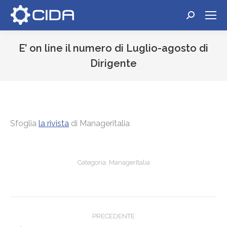
Cerca:
E’ on line il numero di Luglio-agosto di
Dirigente
Tu sei qui:
Sfoglia
la rivista
di Manageritalia
Categoria:
ManagerItalia
Naviga
PRECEDENTE