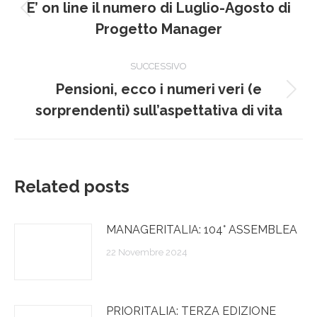
tra
E’ on line il numero di Luglio-Agosto di
Post
i
Progetto Manager
precedente:
post
SUCCESSIVO
Pensioni, ecco i numeri veri (e
Prossimo
sorprendenti) sull’aspettativa di vita
post:
Related posts
MANAGERITALIA: 104° ASSEMBLEA
22 Novembre 2024
PRIORITALIA: TERZA EDIZIONE