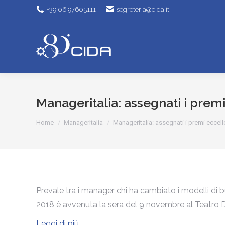
+39 06 97605111
segreteria@cida.it
Manageritalia: assegnati i prem
Tu sei qui:
Home
ManagerItalia
Manageritalia: assegnati i premi eccel
Prevale tra i manager chi ha cambiato i modelli di b
2018 è avvenuta la sera del 9 novembre al Teatro D
Leggi di più