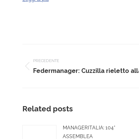
Naviga
tra
PRECEDENTE
Post
Federmanager: Cuzzilla rieletto al
i
precedente:
post
Related posts
MANAGERITALIA: 104°
ASSEMBLEA