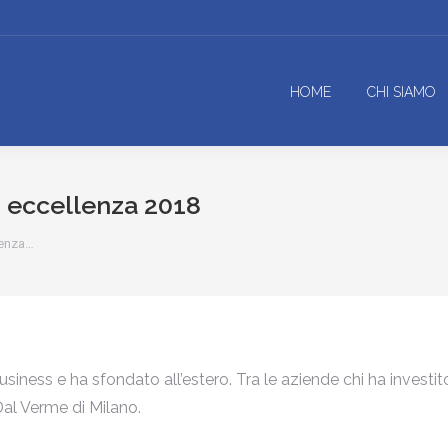
HOME
CHI SIAMO
i eccellenza 2018
lenza…
usiness e ha sfondato all’estero. Tra le aziende chi ha investi
al Verme di Milano.