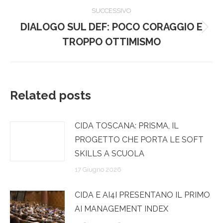
post
SUCCESSIVO
DIALOGO SUL DEF: POCO CORAGGIO E
Prossimo
TROPPO OTTIMISMO
post:
Related posts
CIDA TOSCANA: PRISMA, IL
PROGETTO CHE PORTA LE SOFT
SKILLS A SCUOLA
17 Giugno 2026
CIDA E AI4I PRESENTANO IL PRIMO
AI MANAGEMENT INDEX