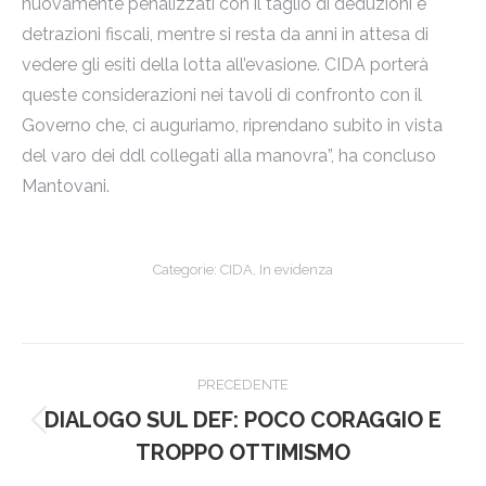
nuovamente penalizzati con il taglio di deduzioni e
detrazioni fiscali, mentre si resta da anni in attesa di
vedere gli esiti della lotta all’evasione. CIDA porterà
queste considerazioni nei tavoli di confronto con il
Governo che, ci auguriamo, riprendano subito in vista
del varo dei ddl collegati alla manovra”, ha concluso
Mantovani.
Categorie:
CIDA
,
In evidenza
Naviga
PRECEDENTE
tra
DIALOGO SUL DEF: POCO CORAGGIO E
Post
i
TROPPO OTTIMISMO
precedente: