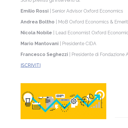
Sono previsti gli interventi di:
Emilio Rossi
| Senior Advisor Oxford Economics
Andrea Boltho
| MoB Oxford Economics & Emeritu
Nicola Nobile
| Lead Economist Oxford Economi
Mario Mantovani
| Presidente CIDA
Francesco Seghezzi
| Presidente di Fondazione
ISCRIVITI
Naviga