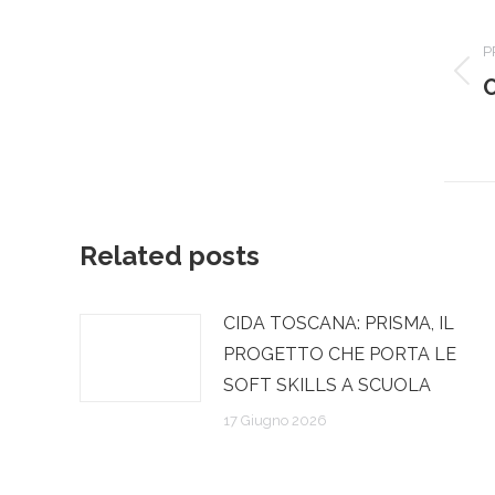
tra
P
i
P
p
post
Related posts
CIDA TOSCANA: PRISMA, IL
PROGETTO CHE PORTA LE
SOFT SKILLS A SCUOLA
17 Giugno 2026