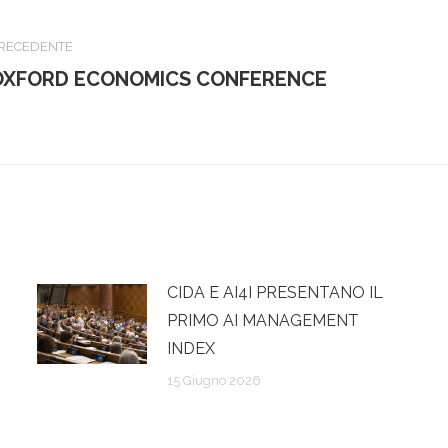
RECEDENTE
ost
Pro
OXFORD ECONOMICS CONFERENCE
recedente:
post
CIDA E AI4I PRESENTANO IL
PRIMO AI MANAGEMENT
INDEX
15 Giugno 2026