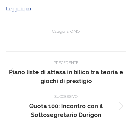
Leggi di più
Categoria:
CIMO
Naviga
PRECEDENTE
tra
Piano liste di attesa in bilico tra teoria e
Post
i
giochi di prestigio
precedente:
post
SUCCESSIVO
Quota 100: Incontro con il
Prossimo
Sottosegretario Durigon
post: