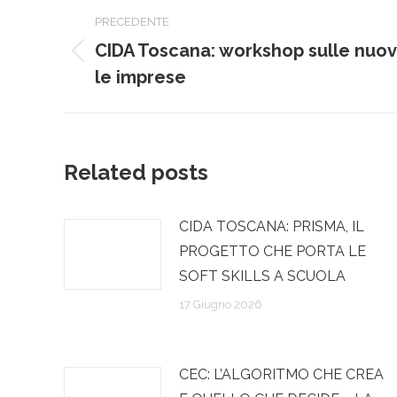
Naviga
PRECEDENTE
tra
CIDA Toscana: workshop sulle nuov
Post
i
le imprese
precedente:
post
Related posts
CIDA TOSCANA: PRISMA, IL
PROGETTO CHE PORTA LE
SOFT SKILLS A SCUOLA
17 Giugno 2026
CEC: L’ALGORITMO CHE CREA