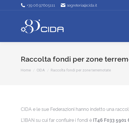
+39 06 97605111
segreteria@cida.it
Raccolta fondi per zone terrem
Tu sei qui:
Home
CIDA
Raccolta fondi per zone terremotate
CIDA e le sue Federazioni hanno indetto una raccolt
L’IBAN su cui far confluire i fondi è
IT46 F033 5901