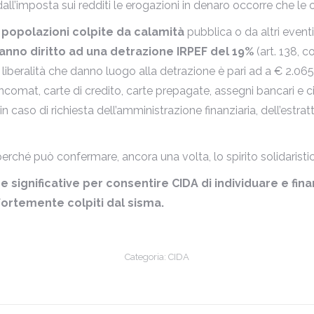
re dall’imposta sui redditi le erogazioni in denaro occorre ch
e popolazioni colpite da calamità
pubblica o da altri eventi
anno diritto ad una detrazione IRPEF del 19%
(art. 138, 
elle liberalità che danno luogo alla detrazione è pari ad a € 2.0
at, carte di credito, carte prepagate, assegni bancari e circo
e, in caso di richiesta dell’amministrazione finanziaria, dell’estr
perché può confermare, ancora una volta, lo spirito solidaristi
e significative per consentire CIDA di individuare e fin
 fortemente colpiti dal sisma.
Categoria:
CIDA