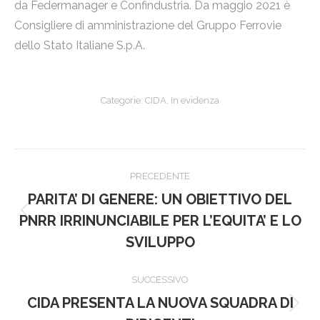
da Federmanager e Confindustria. Da maggio 2021 è
Consigliere di amministrazione del Gruppo Ferrovie
dello Stato Italiane S.p.A.
Categorie:
CIDA
,
In evidenza
Naviga
PRECEDENTE
tra
PARITA’ DI GENERE: UN OBIETTIVO DEL
Post
i
PNRR IRRINUNCIABILE PER L’EQUITA’ E LO
precedente:
SVILUPPO
post
SUCCESSIVO
CIDA PRESENTA LA NUOVA SQUADRA DI
Prossimo