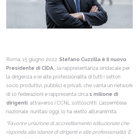
Roma, 15 giugno 2022.
Stefano Cuzzilla è il nuovo
Presidente di CIDA.
la rappresentanza sindacale per
la dirigenza e le alte professionalità di tutti i settori
socio produttivi, pubblici e privati, che vanta un network
di 10 federazioni e rappresenta circa
1 milione di
dirigenti
, attraverso i CCNL sottoscritti. L’assemblea
nazionale, riunitasi oggi, lo ha eletto all’unanimità.
“Favorire un’azione di accreditamento istituzionale che
risponda alle istanze di dirigenti e alte professionalità. È