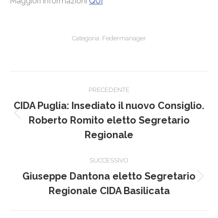
Maggiori informazioni
QUI
Categoria:
Federmanager
Naviga
PRECEDENTE
tra
CIDA Puglia: Insediato il nuovo Consiglio.
Post
i
Roberto Romito eletto Segretario
precedente:
Regionale
post
SUCCESSIVO
Giuseppe Dantona eletto Segretario
Prossimo
Regionale CIDA Basilicata
post: