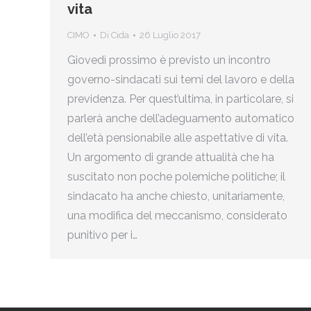
vita
CIMO
Di
Cida
26 Luglio 2017
Giovedì prossimo è previsto un incontro
governo-sindacati sui temi del lavoro e della
previdenza. Per quest’ultima, in particolare, si
parlerà anche dell’adeguamento automatico
dell’età pensionabile alle aspettative di vita.
Un argomento di grande attualità che ha
suscitato non poche polemiche politiche; il
sindacato ha anche chiesto, unitariamente,
una modifica del meccanismo, considerato
punitivo per i…