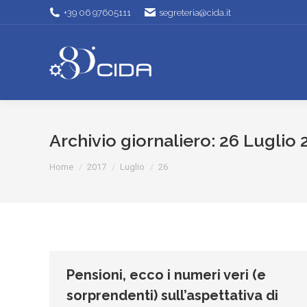
+39 06 97605111
segreteria@cida.it
Archivio giornaliero:
26 Luglio 
Tu sei qui:
Home
2017
Luglio
26
Pensioni, ecco i numeri veri (e
sorprendenti) sull’aspettativa di