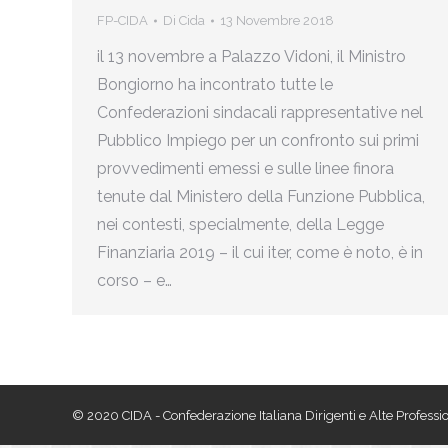
FP-CIDA
Di
Cida
13 Novembre 2018
il 13 novembre a Palazzo Vidoni, il Ministro
Bongiorno ha incontrato tutte le
Confederazioni sindacali rappresentative nel
Pubblico Impiego per un confronto sui primi
provvedimenti emessi e sulle linee finora
tenute dal Ministero della Funzione Pubblica,
nei contesti, specialmente, della Legge
Finanziaria 2019 – il cui iter, come è noto, è in
corso – e…
© 2020 CIDA - Confederazione Italiana Dirigenti e Alte Professio