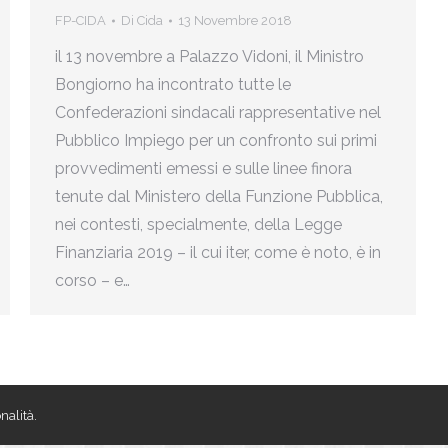
FP-CIDA
Di
Cida
13 Novembre 2018
il 13 novembre a Palazzo Vidoni, il Ministro
Bongiorno ha incontrato tutte le
Confederazioni sindacali rappresentative nel
Pubblico Impiego per un confronto sui primi
provvedimenti emessi e sulle linee finora
tenute dal Ministero della Funzione Pubblica,
nei contesti, specialmente, della Legge
Finanziaria 2019 – il cui iter, come è noto, è in
corso – e…
nalità.