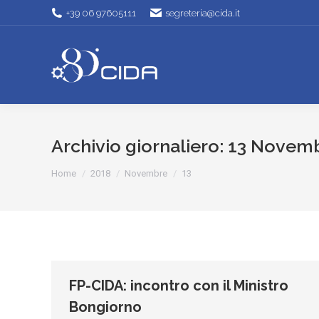
+39 06 97605111
segreteria@cida.it
Archivio giornaliero:
13 Novemb
Tu sei qui:
Home
2018
Novembre
13
FP-CIDA: incontro con il Ministro
Bongiorno