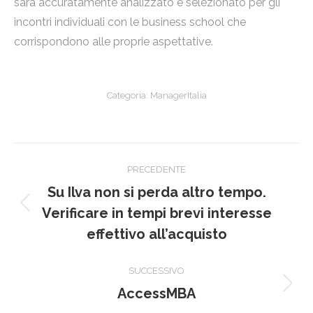
sarà accuratamente analizzato e selezionato per gli
incontri individuali con le business school che
corrispondono alle proprie aspettative.
Categoria:
ManagerItalia
Naviga
PRECEDENTE
tra
Su Ilva non si perda altro tempo.
Post
i
Verificare in tempi brevi interesse
precedente:
effettivo all’acquisto
post
SUCCESSIVO
Prossimo
AccessMBA
post: