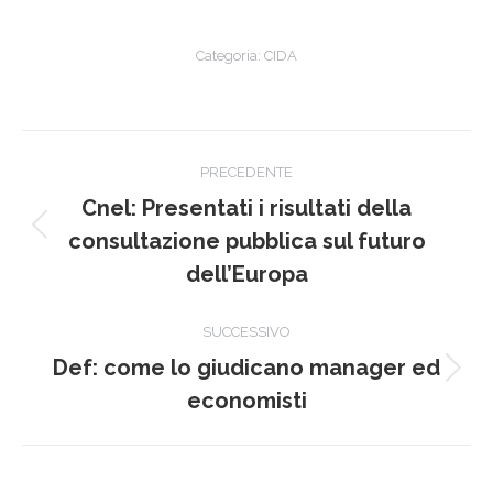
Categoria:
CIDA
Naviga
PRECEDENTE
tra
Cnel: Presentati i risultati della
Post
i
consultazione pubblica sul futuro
precedente:
dell’Europa
post
SUCCESSIVO
Def: come lo giudicano manager ed
Prossimo
economisti
post: