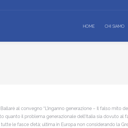
HOME
CHI SIAMO
llarè al convegno “L’inganno generazione – Il falso mito del c
to quanto il problema generazionale dell’Italia sia dovuto al 
 tutte le fasce d’età; ultima in Europa non considerando la Gre