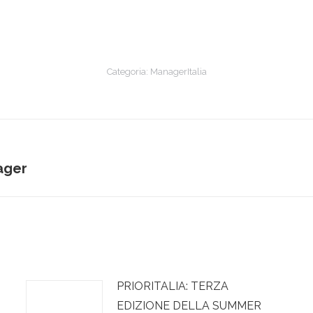
Categoria:
ManagerItalia
Prossimo
ager
post:
PRIORITALIA: TERZA
EDIZIONE DELLA SUMMER