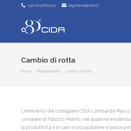
+39 06 97605111
segreteria@cida.it
Cambio di rotta
Tu sei qui:
Home
ManagerItalia
Cambio di rotta
L’intervento del consigliere CIDA Lombardia Marco Ba
consiliare di Palazzo Marino, nel quale ha evidenzia
la produttività è in calo e l’occupazione è bassa per