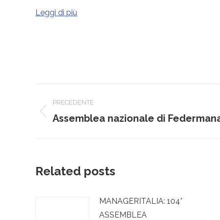
Leggi di più
Naviga
PRECEDENTE
tra
Post
Assemblea nazionale di Federman
precedente:
i
post
Related posts
MANAGERITALIA: 104°
ASSEMBLEA