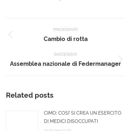
Naviga
PRECEDENTE
tra
Post
Cambio di rotta
precedente:
i
SUCCESSIVO
post
Prossimo
Assemblea nazionale di Federmanager
post:
Related posts
CIMO: COSI’ SI CREA UN ESERCITO
DI MEDICI DISOCCUPATI
23 Giugno 2025