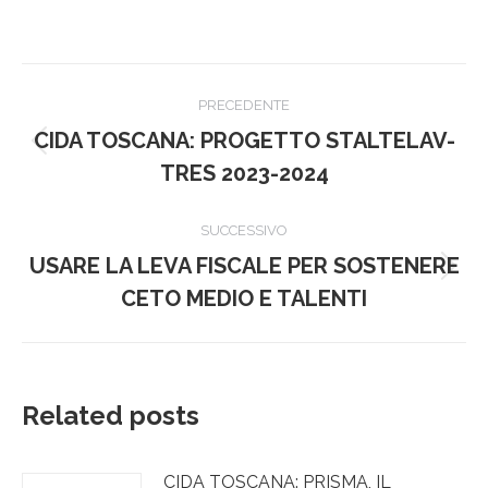
Naviga
PRECEDENTE
tra
CIDA TOSCANA: PROGETTO STALTELAV-
Post
i
TRES 2023-2024
precedente:
post
SUCCESSIVO
USARE LA LEVA FISCALE PER SOSTENERE
Prossimo
CETO MEDIO E TALENTI
post:
Related posts
CIDA TOSCANA: PRISMA, IL