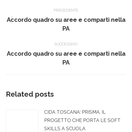
Naviga
PRECEDENTE
tra
Accordo quadro su aree e comparti nella
Post
i
PA
precedente:
post
SUCCESSIVO
Accordo quadro su aree e comparti nella
Prossimo
PA
post:
Related posts
CIDA TOSCANA: PRISMA, IL
PROGETTO CHE PORTA LE SOFT
SKILLS A SCUOLA