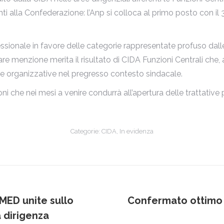
ti alla Confederazione: l’Anp si colloca al primo posto con il
sionale in favore delle categorie rappresentate profuso dalle 
are menzione merita il risultato di CIDA Funzioni Centrali ch
ze organizzative nel pregresso contesto sindacale.
ni che nei mesi a venire condurrà all’apertura delle trattative 
Categorie:
CIDA
,
In evidenza
ED unite sullo
Confermato ottimo l
Prossimo
a dirigenza
post: