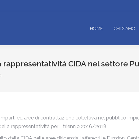
HOME
CHI SIAMO
 rappresentatività CIDA nel settore P
tà…
ti ed aree di contrattazione collettiva nel pubblico impiego, 
ella rappresentatività per il triennio 2016/2018.
 dalla CIDA nelle aree dirigenziali afferenti le Funzioni Centra