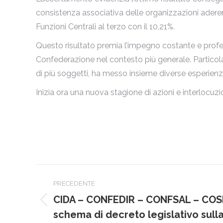
consistenza associativa delle organizzazioni aderen
Funzioni Centrali al terzo con il 10,21%.
Questo risultato premia l’impegno costante e profes
Confederazione nel contesto più generale. Particol
di più soggetti, ha messo insieme diverse esperien
Inizia ora una nuova stagione di azioni e interlocuzio
Naviga
PRECEDENTE
tra
CIDA – CONFEDIR – CONFSAL – COSM
Post
i
schema di decreto legislativo sull
precedente: