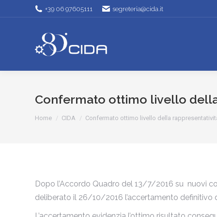
+39 06 97605111
segreteria@cida.it
Confermato ottimo livello della
Tu sei qui:
Home
CIDA
Confermato ottimo livello della rappresentativi
Dopo l’Accordo Quadro del 13/7/2016 su nuovi compar
deliberato il 26/10/2016 l’accertamento definitivo d
L’accertamento evidenzia l’ottimo risultato conseguito