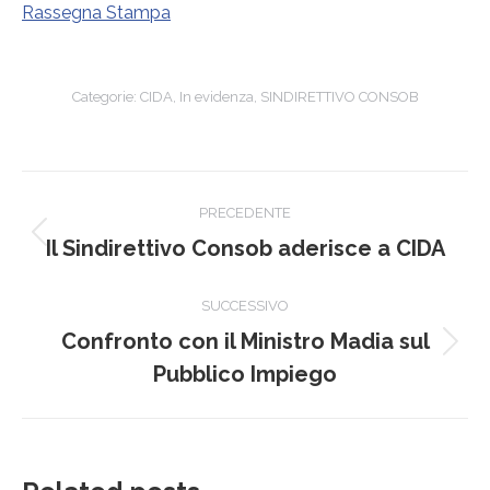
Rassegna Stampa
Categorie:
CIDA
,
In evidenza
,
SINDIRETTIVO CONSOB
Naviga
PRECEDENTE
tra
Post
Il Sindirettivo Consob aderisce a CIDA
precedente:
i
SUCCESSIVO
post
Confronto con il Ministro Madia sul
Prossimo
Pubblico Impiego
post: