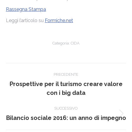
Rassegna Stampa
Leggi l’articolo su
Formiche.net
Categoria:
CIDA
Naviga
PRECEDENTE
tra
Prospettive per il turismo creare valore
Post
i
con i big data
precedente:
post
SUCCESSIVO
Prossimo
Bilancio sociale 2016: un anno di impegno
post: