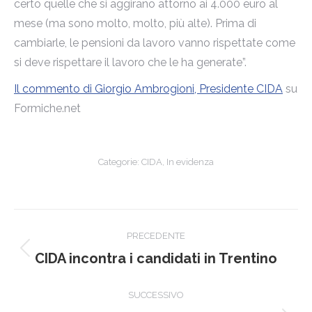
certo quelle che si aggirano attorno ai 4.000 euro al
mese (ma sono molto, molto, più alte). Prima di
cambiarle, le pensioni da lavoro vanno rispettate come
si deve rispettare il lavoro che le ha generate”.
Il commento di Giorgio Ambrogioni, Presidente CIDA
su
Formiche.net
Categorie:
CIDA
,
In evidenza
Naviga
PRECEDENTE
tra
Post
CIDA incontra i candidati in Trentino
precedente:
i
SUCCESSIVO