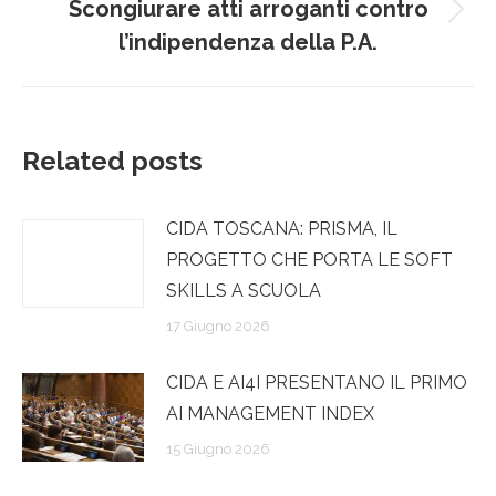
post
Scongiurare atti arroganti contro
Prossimo
l’indipendenza della P.A.
post:
Related posts
CIDA TOSCANA: PRISMA, IL
PROGETTO CHE PORTA LE SOFT
SKILLS A SCUOLA
17 Giugno 2026
CIDA E AI4I PRESENTANO IL PRIMO
AI MANAGEMENT INDEX
15 Giugno 2026