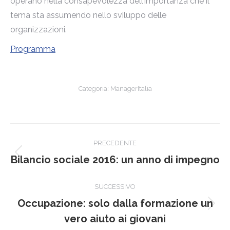
operano nella consapevolezza dell’importanza che il
tema sta assumendo nello sviluppo delle
organizzazioni.
Programma
Categoria:
ManagerItalia
Naviga
PRECEDENTE
tra
Post
Bilancio sociale 2016: un anno di impegno
precedente:
i
SUCCESSIVO
post
Occupazione: solo dalla formazione un
Prossimo
vero aiuto ai giovani
post: