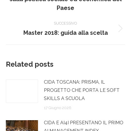
i
precedente:
Paese
post
SUCCESSIVO
Prossimo
Master 2018: guida alla scelta
post:
Related posts
CIDA TOSCANA: PRISMA, IL
PROGETTO CHE PORTA LE SOFT
SKILLS A SCUOLA
17 Giugno 2026
CIDA E AI4I PRESENTANO IL PRIMO
AI MANAGEMENT INDEX