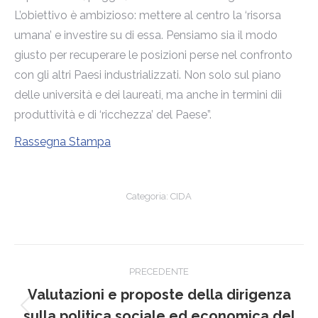
L’obiettivo è ambizioso: mettere al centro la ‘risorsa
umana’ e investire su di essa. Pensiamo sia il modo
giusto per recuperare le posizioni perse nel confronto
con gli altri Paesi industrializzati. Non solo sul piano
delle università e dei laureati, ma anche in termini dii
produttività e di ‘ricchezza’ del Paese”.
Rassegna Stampa
Categoria:
CIDA
Naviga
PRECEDENTE
tra
Valutazioni e proposte della dirigenza
Post
sulla politica sociale ed economica del