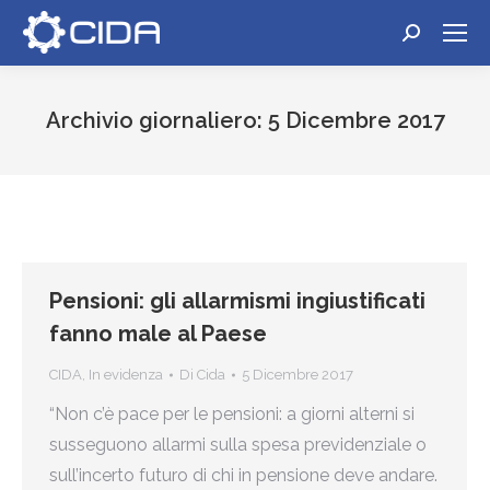
Cerca:
Archivio giornaliero:
5 Dicembre 2017
Tu sei qui:
Pensioni: gli allarmismi ingiustificati
fanno male al Paese
CIDA
,
In evidenza
Di
Cida
5 Dicembre 2017
“Non c’è pace per le pensioni: a giorni alterni si
susseguono allarmi sulla spesa previdenziale o
sull’incerto futuro di chi in pensione deve andare.