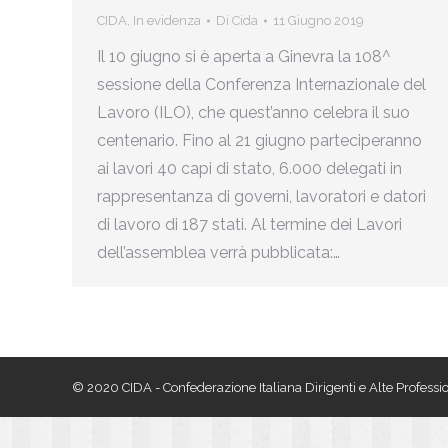
CIDA
,
In evidenza
Di
Cida
11 Giugno 2019
Il 10 giugno si è aperta a Ginevra la 108^
sessione della Conferenza Internazionale del
Lavoro (ILO), che quest’anno celebra il suo
centenario. Fino al 21 giugno parteciperanno
ai lavori 40 capi di stato, 6.000 delegati in
rappresentanza di governi, lavoratori e datori
di lavoro di 187 stati. Al termine dei Lavori
dell’assemblea verrà pubblicata:…
© 2020 CIDA - Confederazione Italiana Dirigenti e Alte Professio