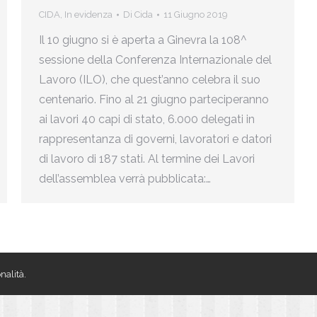
CIDA
,
In evidenza
Di
Cida
11 Giugno 2019
Il 10 giugno si è aperta a Ginevra la 108^
sessione della Conferenza Internazionale del
Lavoro (ILO), che quest’anno celebra il suo
centenario. Fino al 21 giugno parteciperanno
ai lavori 40 capi di stato, 6.000 delegati in
rappresentanza di governi, lavoratori e datori
di lavoro di 187 stati. Al termine dei Lavori
dell’assemblea verrà pubblicata:…
nalità.