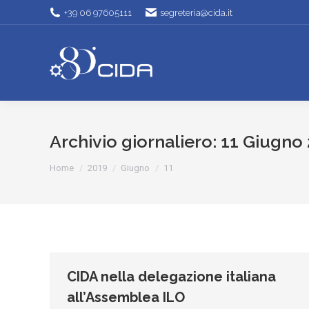
+39 06 97605111
segreteria@cida.it
Archivio giornaliero:
11 Giugno
Tu sei qui:
Home
2019
Giugno
11
CIDA nella delegazione italiana
all’Assemblea ILO