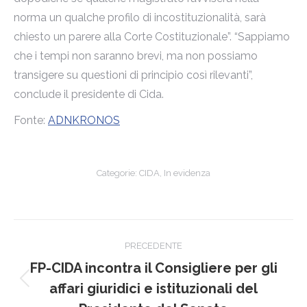
norma un qualche profilo di incostituzionalità, sarà
chiesto un parere alla Corte Costituzionale”. “Sappiamo
che i tempi non saranno brevi, ma non possiamo
transigere su questioni di principio così rilevanti”,
conclude il presidente di Cida.
Fonte:
ADNKRONOS
Categorie:
CIDA
,
In evidenza
Naviga
PRECEDENTE
tra
FP-CIDA incontra il Consigliere per gli
Post
i
affari giuridici e istituzionali del
precedente: