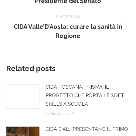
Presidente del Senato
post
SUCCESSIVO
CIDA Valle’D’Aosta: curare la sanità in
Prossimo
Regione
post:
Related posts
CIDA TOSCANA: PRISMA, IL
PROGETTO CHE PORTA LE SOFT
SKILLS A SCUOLA
17 Giugno 2026
CIDA E AI4I PRESENTANO IL PRIMO