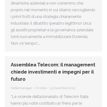
dinamiche aziendali e non vorremmo che
proprio nel momento in cui stiamo raccogliendo
i primi frutti di una strategia chiaramente
industriale, il dibattito (peraltro legittimo) circa
gli assetti proprietari e la governance aziendale
torni nuovamente a immobilizzare l’Azienda.
Non c’è tempo”.…
Assemblea Telecom: il management
chiede investimenti e impegni per il
futuro
Federmanager
Di
Cida
15 Dicembre 2015
“Le vicende dell’azionariato di Telecom Italia
hanno più volte costituito un freno per le