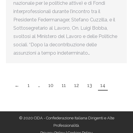
nazionale per le politiche attive) e di Fondi
interprofessionali durante l’incontro tra il
Presidente Federmanager, Stefano Cuzzilla, e il
Sottosegretario al Lavoro, On. Luigi Bobba,
svoltosi al Ministero del Lavoro e delle Politiche
sociali. “Dopo la decontribuzione delle
assunzioni a tempo indeterminato…
←
1
…
10
11
12
13
14
© 2020 CIDA - Confederazione Italiana Dirigenti e Alte
Professionalità.
Privacy Policy
|
Cookies Policy